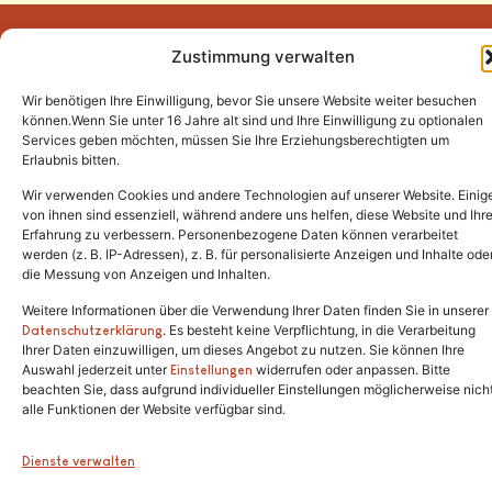
Zustimmung verwalten
Wir benötigen Ihre Einwilligung, bevor Sie unsere Website weiter besuchen
Tel.:
(02646) 915928
können.Wenn Sie unter 16 Jahre alt sind und Ihre Einwilligung zu optionalen
Services geben möchten, müssen Sie Ihre Erziehungsberechtigten um
info@katzenschutzfreunde.de
Erlaubnis bitten.
Im Brandenfeld 22
Wir verwenden Cookies und andere Technologien auf unserer Website. Einig
von ihnen sind essenziell, während andere uns helfen, diese Website und Ihr
Erfahrung zu verbessern. Personenbezogene Daten können verarbeitet
53426 Schalkenbach
werden (z. B. IP-Adressen), z. B. für personalisierte Anzeigen und Inhalte ode
die Messung von Anzeigen und Inhalten.
Weitere Informationen über die Verwendung Ihrer Daten finden Sie in unserer
. Es besteht keine Verpflichtung, in die Verarbeitung
Copyright © 2024. Alle Rechte vorbehalten.
Datenschutzerklärung
Ihrer Daten einzuwilligen, um dieses Angebot zu nutzen. Sie können Ihre
Auswahl jederzeit unter
widerrufen oder anpassen. Bitte
Einstellungen
beachten Sie, dass aufgrund individueller Einstellungen möglicherweise nich
alle Funktionen der Website verfügbar sind.
Dienste verwalten