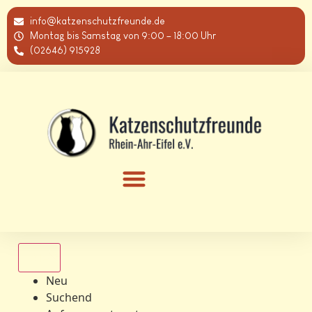
info@katzenschutzfreunde.de
Montag bis Samstag von 9:00 – 18:00 Uhr
(02646) 915928
Alle
Neu
Suchend