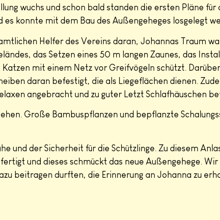
llung wuchs und schon bald standen die ersten Pläne fü
nd es konnte mit dem Bau des Außengeheges losgelegt w
amtlichen Helfer des Vereins daran, Johannas Traum wah
eländes, das Setzen eines 50 m langen Zaunes, das Insta
 Katzen mit einem Netz vor Greifvögeln schützt. Darübe
iben daran befestigt, die als Liegeflächen dienen. Z
laxen angebracht und zu guter Letzt Schlafhäuschen bef
rsehen. Große Bambuspflanzen und bepflanzte Schalungs
he und der Sicherheit für die Schützlinge. Zu diesem Anl
fertigt und dieses schmückt das neue Außengehege. Wir s
u beitragen durften, die Erinnerung an Johanna zu erha