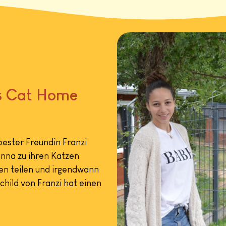
s Cat Home
ester Freundin Franzi
anna zu ihren Katzen
en teilen und irgendwann
child von Franzi hat einen