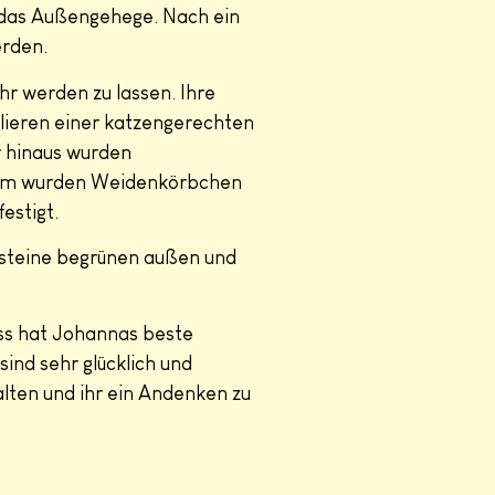
r das Außengehege. Nach ein
erden.
r werden zu lassen. Ihre
llieren einer katzengerechten
r hinaus wurden
udem wurden Weidenkörbchen
estigt.
steine begrünen außen und
ass hat Johannas beste
ind sehr glücklich und
lten und ihr ein Andenken zu