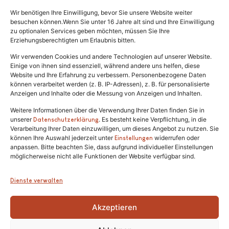
Wir benötigen Ihre Einwilligung, bevor Sie unsere Website weiter
Rechtliches
besuchen können.Wenn Sie unter 16 Jahre alt sind und Ihre Einwilligung
zu optionalen Services geben möchten, müssen Sie Ihre
Erziehungsberechtigten um Erlaubnis bitten.
Impressum
Datenschutz
Wir verwenden Cookies und andere Technologien auf unserer Website.
Einige von ihnen sind essenziell, während andere uns helfen, diese
Satzung
Website und Ihre Erfahrung zu verbessern. Personenbezogene Daten
können verarbeitet werden (z. B. IP-Adressen), z. B. für personalisierte
Anzeigen und Inhalte oder die Messung von Anzeigen und Inhalten.
Weitere Informationen über die Verwendung Ihrer Daten finden Sie in
unserer
. Es besteht keine Verpflichtung, in die
Datenschutzerklärung
Verarbeitung Ihrer Daten einzuwilligen, um dieses Angebot zu nutzen. Sie
können Ihre Auswahl jederzeit unter
widerrufen oder
Einstellungen
anpassen. Bitte beachten Sie, dass aufgrund individueller Einstellungen
Tel.:
(02646) 915928
möglicherweise nicht alle Funktionen der Website verfügbar sind.
info@katzenschutzfreunde.de
Dienste verwalten
Im Brandenfeld 22
Akzeptieren
53426 Schalkenbach