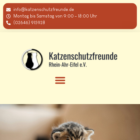
info@katzenschutzfreunde.de
Montag bis Samstag von 9:00 – 18:00 Uhr
(02646) 915928