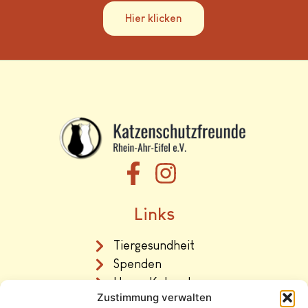
Hier klicken
Links
Tiergesundheit
Spenden
Unser Katzenhaus
Zustimmung verwalten
Vermittlung