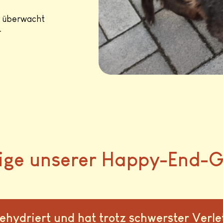
s überwacht
r
inige unserer Happy-End-
hydriert und hat trotz schwerster Verle