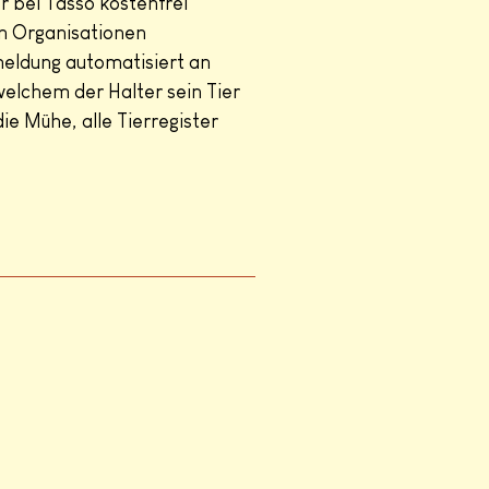
r bei Tasso kostenfrei
en Organisationen
dmeldung automatisiert an
welchem der Halter sein Tier
ie Mühe, alle Tierregister