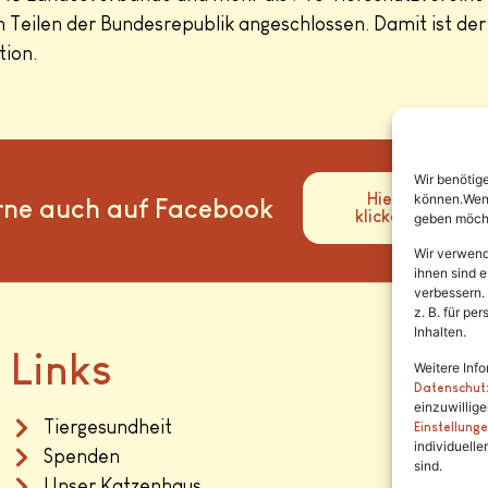
 Teilen der Bundesrepublik angeschlossen. Damit ist der
tion.
Wir benötig
Hier
können.Wenn 
rne auch auf Facebook
klicken
geben möcht
Wir verwend
ihnen sind e
verbessern.
z. B. für p
Inhalten.
Links
Weitere Info
Datenschut
einzuwillig
Tiergesundheit
Einstellung
individuelle
Spenden
sind.
Unser Katzenhaus