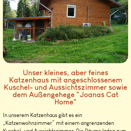
Unser kleines, aber feines
Katzenhaus
mit angeschlossenem
Kuschel- und Aussichtszimmer sowie
dem Außengehege "Joanas Cat
Home"
In unserem Katzenhaus gibt es ein
„Katzenwohnzimmer“ mit einem angrenzenden
Kuschel- und Aussichtszimmer. Die Räume laden zum