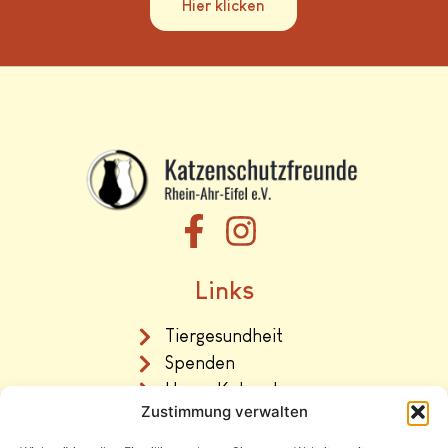
Hier klicken
Links
Tiergesundheit
Spenden
Unser Katzenhaus
Zustimmung verwalten
Vermittlung