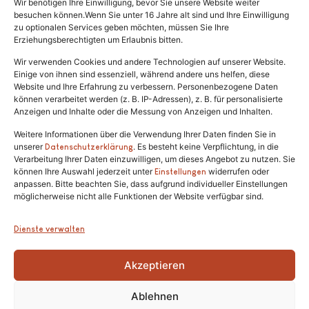
Wir benötigen Ihre Einwilligung, bevor Sie unsere Website weiter
Rechtliches
besuchen können.Wenn Sie unter 16 Jahre alt sind und Ihre Einwilligung
zu optionalen Services geben möchten, müssen Sie Ihre
Erziehungsberechtigten um Erlaubnis bitten.
Impressum
Datenschutz
Wir verwenden Cookies und andere Technologien auf unserer Website.
Einige von ihnen sind essenziell, während andere uns helfen, diese
Satzung
Website und Ihre Erfahrung zu verbessern. Personenbezogene Daten
können verarbeitet werden (z. B. IP-Adressen), z. B. für personalisierte
Anzeigen und Inhalte oder die Messung von Anzeigen und Inhalten.
Weitere Informationen über die Verwendung Ihrer Daten finden Sie in
unserer
. Es besteht keine Verpflichtung, in die
Datenschutzerklärung
Verarbeitung Ihrer Daten einzuwilligen, um dieses Angebot zu nutzen. Sie
können Ihre Auswahl jederzeit unter
widerrufen oder
Einstellungen
anpassen. Bitte beachten Sie, dass aufgrund individueller Einstellungen
Tel.:
(02646) 915928
möglicherweise nicht alle Funktionen der Website verfügbar sind.
info@katzenschutzfreunde.de
Dienste verwalten
Im Brandenfeld 22
Akzeptieren
53426 Schalkenbach
Ablehnen