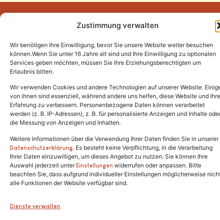
Zustimmung verwalten
Wir benötigen Ihre Einwilligung, bevor Sie unsere Website weiter besuchen
Tel.:
(02646) 915928
können.Wenn Sie unter 16 Jahre alt sind und Ihre Einwilligung zu optionalen
Services geben möchten, müssen Sie Ihre Erziehungsberechtigten um
info@katzenschutzfreunde.de
Erlaubnis bitten.
Im Brandenfeld 22
Wir verwenden Cookies und andere Technologien auf unserer Website. Einig
von ihnen sind essenziell, während andere uns helfen, diese Website und Ihr
Erfahrung zu verbessern. Personenbezogene Daten können verarbeitet
53426 Schalkenbach
werden (z. B. IP-Adressen), z. B. für personalisierte Anzeigen und Inhalte ode
die Messung von Anzeigen und Inhalten.
Weitere Informationen über die Verwendung Ihrer Daten finden Sie in unserer
. Es besteht keine Verpflichtung, in die Verarbeitung
Copyright © 2024. Alle Rechte vorbehalten.
Datenschutzerklärung
Ihrer Daten einzuwilligen, um dieses Angebot zu nutzen. Sie können Ihre
Auswahl jederzeit unter
widerrufen oder anpassen. Bitte
Einstellungen
beachten Sie, dass aufgrund individueller Einstellungen möglicherweise nich
alle Funktionen der Website verfügbar sind.
Dienste verwalten