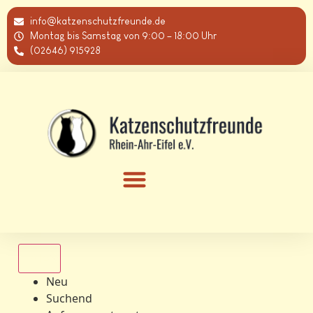
info@katzenschutzfreunde.de
Montag bis Samstag von 9:00 – 18:00 Uhr
(02646) 915928
Alle
Neu
Suchend