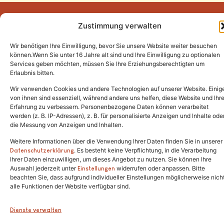
Zustimmung verwalten
Wir benötigen Ihre Einwilligung, bevor Sie unsere Website weiter besuchen
Tel.:
(02646) 915928
können.Wenn Sie unter 16 Jahre alt sind und Ihre Einwilligung zu optionalen
Services geben möchten, müssen Sie Ihre Erziehungsberechtigten um
info@katzenschutzfreunde.de
Erlaubnis bitten.
Im Brandenfeld 22
Wir verwenden Cookies und andere Technologien auf unserer Website. Einig
von ihnen sind essenziell, während andere uns helfen, diese Website und Ihr
Erfahrung zu verbessern. Personenbezogene Daten können verarbeitet
53426 Schalkenbach
werden (z. B. IP-Adressen), z. B. für personalisierte Anzeigen und Inhalte ode
die Messung von Anzeigen und Inhalten.
Weitere Informationen über die Verwendung Ihrer Daten finden Sie in unserer
. Es besteht keine Verpflichtung, in die Verarbeitung
Copyright © 2024. Alle Rechte vorbehalten.
Datenschutzerklärung
Ihrer Daten einzuwilligen, um dieses Angebot zu nutzen. Sie können Ihre
Auswahl jederzeit unter
widerrufen oder anpassen. Bitte
Einstellungen
beachten Sie, dass aufgrund individueller Einstellungen möglicherweise nich
alle Funktionen der Website verfügbar sind.
Dienste verwalten