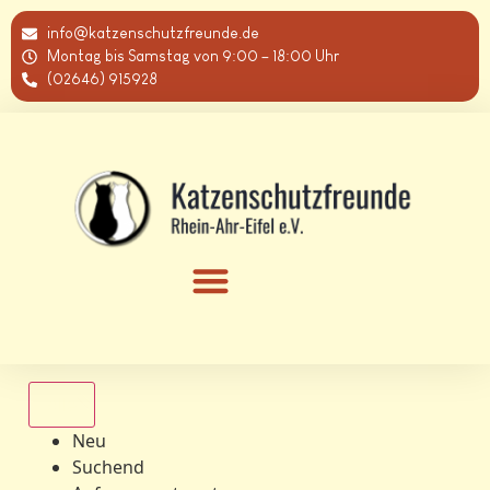
info@katzenschutzfreunde.de
Montag bis Samstag von 9:00 – 18:00 Uhr
(02646) 915928
Alle
Neu
Suchend