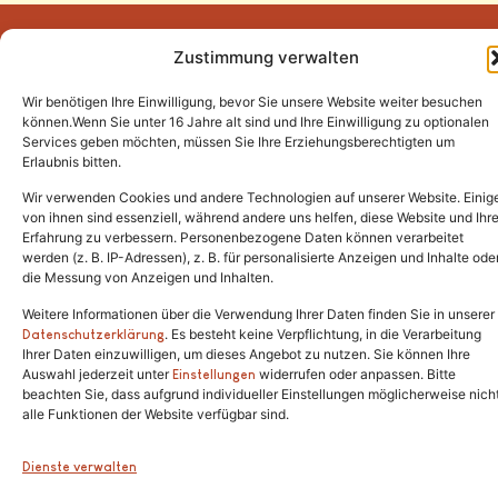
Zustimmung verwalten
Wir benötigen Ihre Einwilligung, bevor Sie unsere Website weiter besuchen
Tel.:
(02646) 915928
können.Wenn Sie unter 16 Jahre alt sind und Ihre Einwilligung zu optionalen
Services geben möchten, müssen Sie Ihre Erziehungsberechtigten um
info@katzenschutzfreunde.de
Erlaubnis bitten.
Im Brandenfeld 22
Wir verwenden Cookies und andere Technologien auf unserer Website. Einig
von ihnen sind essenziell, während andere uns helfen, diese Website und Ihr
Erfahrung zu verbessern. Personenbezogene Daten können verarbeitet
53426 Schalkenbach
werden (z. B. IP-Adressen), z. B. für personalisierte Anzeigen und Inhalte ode
die Messung von Anzeigen und Inhalten.
Weitere Informationen über die Verwendung Ihrer Daten finden Sie in unserer
. Es besteht keine Verpflichtung, in die Verarbeitung
Copyright © 2024. Alle Rechte vorbehalten.
Datenschutzerklärung
Ihrer Daten einzuwilligen, um dieses Angebot zu nutzen. Sie können Ihre
Auswahl jederzeit unter
widerrufen oder anpassen. Bitte
Einstellungen
beachten Sie, dass aufgrund individueller Einstellungen möglicherweise nich
alle Funktionen der Website verfügbar sind.
Dienste verwalten