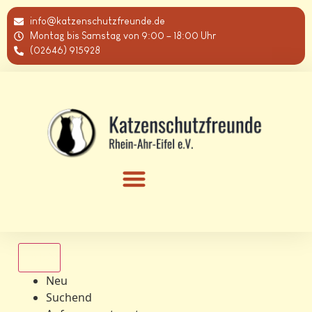
info@katzenschutzfreunde.de
Montag bis Samstag von 9:00 – 18:00 Uhr
(02646) 915928
Alle
Neu
Suchend