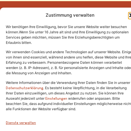
Zustimmung verwalten
Wir benötigen Ihre Einwilligung, bevor Sie unsere Website weiter besuchen
Tel.:
(02646) 915928
können.Wenn Sie unter 16 Jahre alt sind und Ihre Einwilligung zu optionalen
Services geben möchten, müssen Sie Ihre Erziehungsberechtigten um
info@katzenschutzfreunde.de
Erlaubnis bitten.
Im Brandenfeld 22
Wir verwenden Cookies und andere Technologien auf unserer Website. Einig
von ihnen sind essenziell, während andere uns helfen, diese Website und Ihr
Erfahrung zu verbessern. Personenbezogene Daten können verarbeitet
53426 Schalkenbach
werden (z. B. IP-Adressen), z. B. für personalisierte Anzeigen und Inhalte ode
die Messung von Anzeigen und Inhalten.
Weitere Informationen über die Verwendung Ihrer Daten finden Sie in unserer
. Es besteht keine Verpflichtung, in die Verarbeitung
Copyright © 2024. Alle Rechte vorbehalten.
Datenschutzerklärung
Ihrer Daten einzuwilligen, um dieses Angebot zu nutzen. Sie können Ihre
Auswahl jederzeit unter
widerrufen oder anpassen. Bitte
Einstellungen
beachten Sie, dass aufgrund individueller Einstellungen möglicherweise nich
alle Funktionen der Website verfügbar sind.
Dienste verwalten