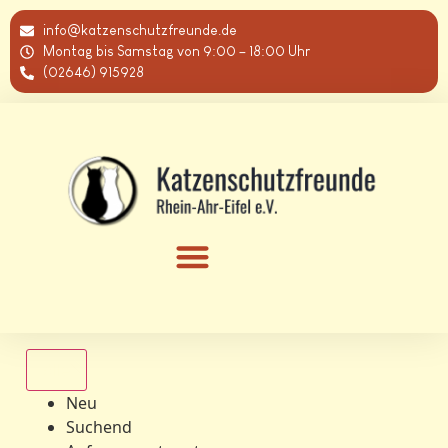
info@katzenschutzfreunde.de
Montag bis Samstag von 9:00 – 18:00 Uhr
(02646) 915928
Alle
Neu
Suchend