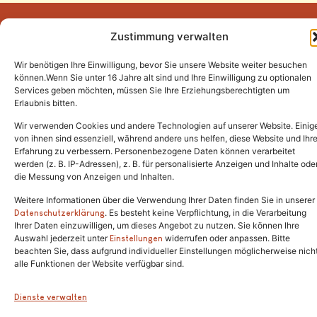
Zustimmung verwalten
Wir benötigen Ihre Einwilligung, bevor Sie unsere Website weiter besuchen
Tel.:
(02646) 915928
können.Wenn Sie unter 16 Jahre alt sind und Ihre Einwilligung zu optionalen
Services geben möchten, müssen Sie Ihre Erziehungsberechtigten um
info@katzenschutzfreunde.de
Erlaubnis bitten.
Im Brandenfeld 22
Wir verwenden Cookies und andere Technologien auf unserer Website. Einig
von ihnen sind essenziell, während andere uns helfen, diese Website und Ihr
Erfahrung zu verbessern. Personenbezogene Daten können verarbeitet
53426 Schalkenbach
werden (z. B. IP-Adressen), z. B. für personalisierte Anzeigen und Inhalte ode
die Messung von Anzeigen und Inhalten.
Weitere Informationen über die Verwendung Ihrer Daten finden Sie in unserer
. Es besteht keine Verpflichtung, in die Verarbeitung
Copyright © 2024. Alle Rechte vorbehalten.
Datenschutzerklärung
Ihrer Daten einzuwilligen, um dieses Angebot zu nutzen. Sie können Ihre
Auswahl jederzeit unter
widerrufen oder anpassen. Bitte
Einstellungen
beachten Sie, dass aufgrund individueller Einstellungen möglicherweise nich
alle Funktionen der Website verfügbar sind.
Dienste verwalten