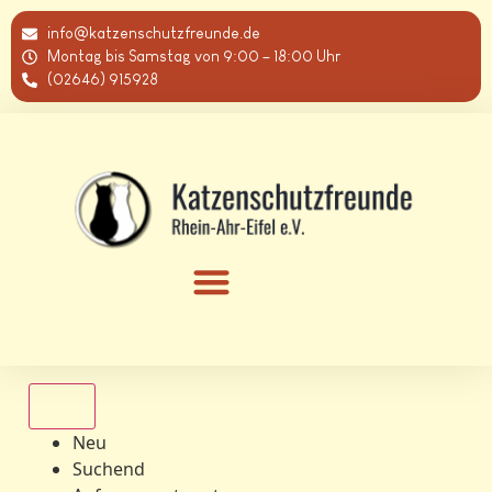
info@katzenschutzfreunde.de
Montag bis Samstag von 9:00 – 18:00 Uhr
(02646) 915928
Alle
Neu
Suchend