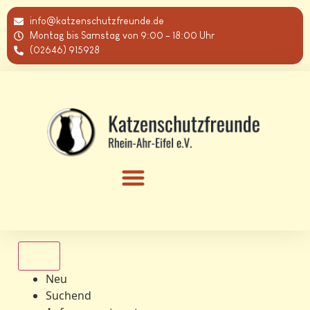
info@katzenschutzfreunde.de
Montag bis Samstag von 9:00 – 18:00 Uhr
(02646) 915928
Alle
Neu
Suchend