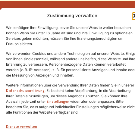
Zustimmung verwalten
Wir benötigen Ihre Einwilligung, bevor Sie unsere Website weiter besuchen
Tel.:
(02646) 915928
können.Wenn Sie unter 16 Jahre alt sind und Ihre Einwilligung zu optionalen
Services geben möchten, müssen Sie Ihre Erziehungsberechtigten um
info@katzenschutzfreunde.de
Erlaubnis bitten.
Im Brandenfeld 22
Wir verwenden Cookies und andere Technologien auf unserer Website. Einig
von ihnen sind essenziell, während andere uns helfen, diese Website und Ihr
Erfahrung zu verbessern. Personenbezogene Daten können verarbeitet
53426 Schalkenbach
werden (z. B. IP-Adressen), z. B. für personalisierte Anzeigen und Inhalte ode
die Messung von Anzeigen und Inhalten.
Weitere Informationen über die Verwendung Ihrer Daten finden Sie in unserer
. Es besteht keine Verpflichtung, in die Verarbeitung
Copyright © 2024. Alle Rechte vorbehalten.
Datenschutzerklärung
Ihrer Daten einzuwilligen, um dieses Angebot zu nutzen. Sie können Ihre
Auswahl jederzeit unter
widerrufen oder anpassen. Bitte
Einstellungen
beachten Sie, dass aufgrund individueller Einstellungen möglicherweise nich
alle Funktionen der Website verfügbar sind.
Dienste verwalten