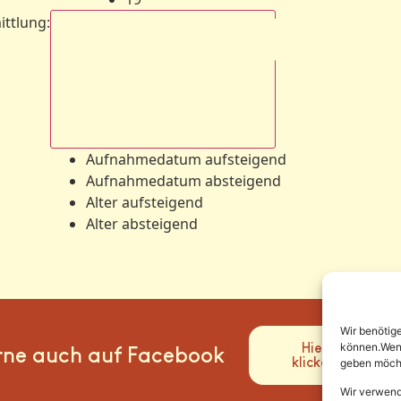
ittlung
:
Aufnahmedatum absteigend
Aufnahmedatum aufsteigend
Aufnahmedatum absteigend
Alter aufsteigend
Alter absteigend
Wir benötig
Hier
können.Wenn 
rne auch auf Facebook
klicken
geben möcht
Wir verwend