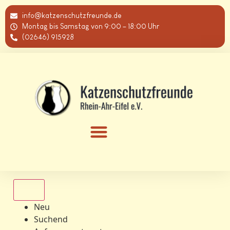
info@katzenschutzfreunde.de
Montag bis Samstag von 9:00 – 18:00 Uhr
(02646) 915928
Alle
Neu
Suchend