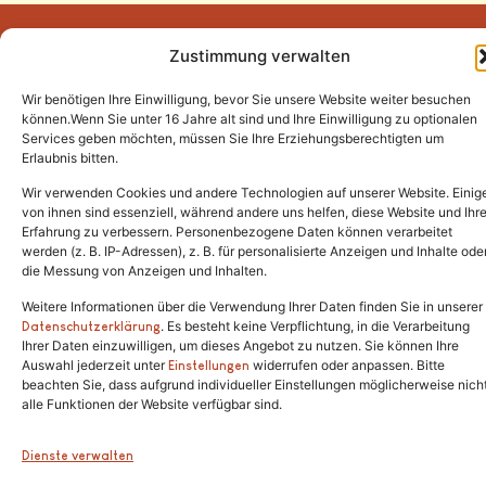
Zustimmung verwalten
Wir benötigen Ihre Einwilligung, bevor Sie unsere Website weiter besuchen
Tel.:
(02646) 915928
können.Wenn Sie unter 16 Jahre alt sind und Ihre Einwilligung zu optionalen
Services geben möchten, müssen Sie Ihre Erziehungsberechtigten um
info@katzenschutzfreunde.de
Erlaubnis bitten.
Im Brandenfeld 22
Wir verwenden Cookies und andere Technologien auf unserer Website. Einig
von ihnen sind essenziell, während andere uns helfen, diese Website und Ihr
Erfahrung zu verbessern. Personenbezogene Daten können verarbeitet
53426 Schalkenbach
werden (z. B. IP-Adressen), z. B. für personalisierte Anzeigen und Inhalte ode
die Messung von Anzeigen und Inhalten.
Weitere Informationen über die Verwendung Ihrer Daten finden Sie in unserer
. Es besteht keine Verpflichtung, in die Verarbeitung
Copyright © 2024. Alle Rechte vorbehalten.
Datenschutzerklärung
Ihrer Daten einzuwilligen, um dieses Angebot zu nutzen. Sie können Ihre
Auswahl jederzeit unter
widerrufen oder anpassen. Bitte
Einstellungen
beachten Sie, dass aufgrund individueller Einstellungen möglicherweise nich
alle Funktionen der Website verfügbar sind.
Dienste verwalten