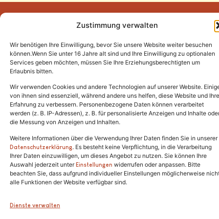
Zustimmung verwalten
Wir benötigen Ihre Einwilligung, bevor Sie unsere Website weiter besuchen
Tel.:
(02646) 915928
können.Wenn Sie unter 16 Jahre alt sind und Ihre Einwilligung zu optionalen
Services geben möchten, müssen Sie Ihre Erziehungsberechtigten um
info@katzenschutzfreunde.de
Erlaubnis bitten.
Im Brandenfeld 22
Wir verwenden Cookies und andere Technologien auf unserer Website. Einig
von ihnen sind essenziell, während andere uns helfen, diese Website und Ihr
Erfahrung zu verbessern. Personenbezogene Daten können verarbeitet
53426 Schalkenbach
werden (z. B. IP-Adressen), z. B. für personalisierte Anzeigen und Inhalte ode
die Messung von Anzeigen und Inhalten.
Weitere Informationen über die Verwendung Ihrer Daten finden Sie in unserer
. Es besteht keine Verpflichtung, in die Verarbeitung
Copyright © 2024. Alle Rechte vorbehalten.
Datenschutzerklärung
Ihrer Daten einzuwilligen, um dieses Angebot zu nutzen. Sie können Ihre
Auswahl jederzeit unter
widerrufen oder anpassen. Bitte
Einstellungen
beachten Sie, dass aufgrund individueller Einstellungen möglicherweise nich
alle Funktionen der Website verfügbar sind.
Dienste verwalten