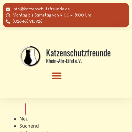
info@katzenschutzfreunde.de
Montag bis Samstag von 9:00 – 18:00 Uhr
(02646) 915928
Alle
Neu
Suchend