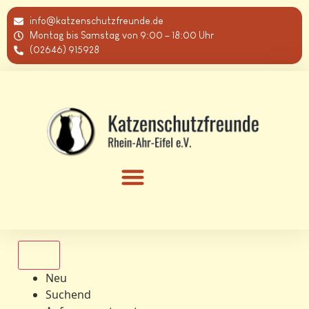
info@katzenschutzfreunde.de
Montag bis Samstag von 9:00 – 18:00 Uhr
(02646) 915928
Alle
Neu
Suchend