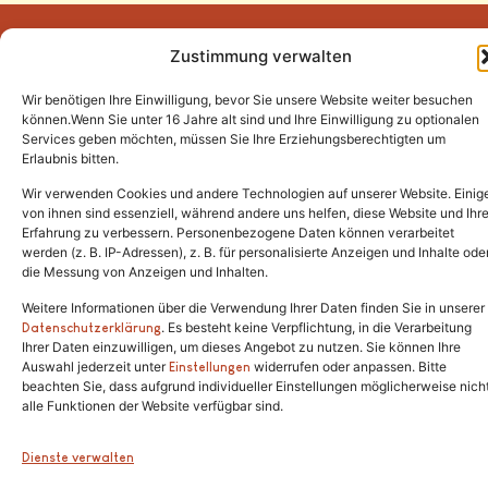
Zustimmung verwalten
Wir benötigen Ihre Einwilligung, bevor Sie unsere Website weiter besuchen
Tel.:
(02646) 915928
können.Wenn Sie unter 16 Jahre alt sind und Ihre Einwilligung zu optionalen
Services geben möchten, müssen Sie Ihre Erziehungsberechtigten um
info@katzenschutzfreunde.de
Erlaubnis bitten.
Im Brandenfeld 22
Wir verwenden Cookies und andere Technologien auf unserer Website. Einig
von ihnen sind essenziell, während andere uns helfen, diese Website und Ihr
Erfahrung zu verbessern. Personenbezogene Daten können verarbeitet
53426 Schalkenbach
werden (z. B. IP-Adressen), z. B. für personalisierte Anzeigen und Inhalte ode
die Messung von Anzeigen und Inhalten.
Weitere Informationen über die Verwendung Ihrer Daten finden Sie in unserer
. Es besteht keine Verpflichtung, in die Verarbeitung
Copyright © 2024. Alle Rechte vorbehalten.
Datenschutzerklärung
Ihrer Daten einzuwilligen, um dieses Angebot zu nutzen. Sie können Ihre
Auswahl jederzeit unter
widerrufen oder anpassen. Bitte
Einstellungen
beachten Sie, dass aufgrund individueller Einstellungen möglicherweise nich
alle Funktionen der Website verfügbar sind.
Dienste verwalten