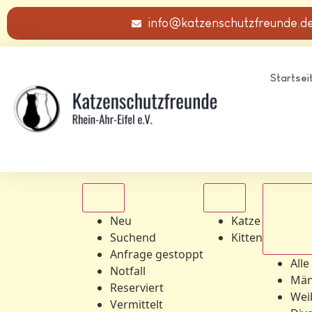
info@katzenschutzfreunde.d
Startsei
Alle
Alle
Neu
Katze
Suchend
Kitten
Alle Ge
Anfrage gestoppt
Alle
Notfall
Män
Reserviert
Wei
Vermittelt