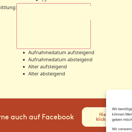
ittlung
:
Aufnahmedatum absteigend
Aufnahmedatum aufsteigend
Aufnahmedatum absteigend
Alter aufsteigend
Alter absteigend
Wir benötig
Hier
können.Wenn 
rne auch auf Facebook
klicken
geben möcht
Wir verwend