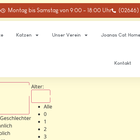
e
Montag bis Samstag von 9:00 – 18:00 Uhr
(02646)
te
Katzen
Unser Verein
Joanas Cat Hom
Kontakt
Alter:
Alle
Alle
schlechter
0
 Geschlechter
1
nlich
2
blich
3