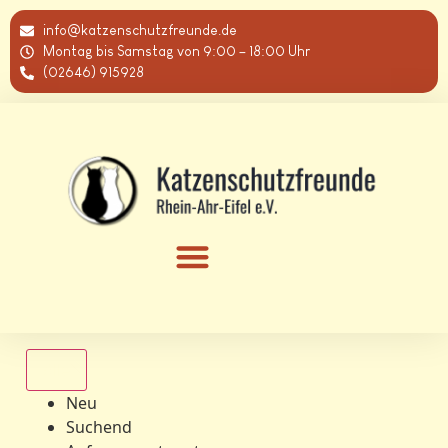
info@katzenschutzfreunde.de
Montag bis Samstag von 9:00 – 18:00 Uhr
(02646) 915928
Alle
Neu
Suchend