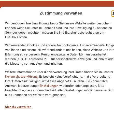
Zustimmung verwalten
Wir benötigen Ihre Einwilligung, bevor Sie unsere Website weiter besuchen
Tel.:
(02646) 915928
können.Wenn Sie unter 16 Jahre alt sind und Ihre Einwilligung zu optionalen
Services geben möchten, müssen Sie Ihre Erziehungsberechtigten um
info@katzenschutzfreunde.de
Erlaubnis bitten.
Im Brandenfeld 22
Wir verwenden Cookies und andere Technologien auf unserer Website. Einig
von ihnen sind essenziell, während andere uns helfen, diese Website und Ihr
Erfahrung zu verbessern. Personenbezogene Daten können verarbeitet
53426 Schalkenbach
werden (z. B. IP-Adressen), z. B. für personalisierte Anzeigen und Inhalte ode
die Messung von Anzeigen und Inhalten.
Weitere Informationen über die Verwendung Ihrer Daten finden Sie in unserer
. Es besteht keine Verpflichtung, in die Verarbeitung
Copyright © 2024. Alle Rechte vorbehalten.
Datenschutzerklärung
Ihrer Daten einzuwilligen, um dieses Angebot zu nutzen. Sie können Ihre
Auswahl jederzeit unter
widerrufen oder anpassen. Bitte
Einstellungen
beachten Sie, dass aufgrund individueller Einstellungen möglicherweise nich
alle Funktionen der Website verfügbar sind.
Dienste verwalten