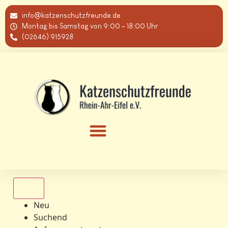
info@katzenschutzfreunde.de
Montag bis Samstag von 9:00 – 18:00 Uhr
(02646) 915928
Alle
Neu
Suchend