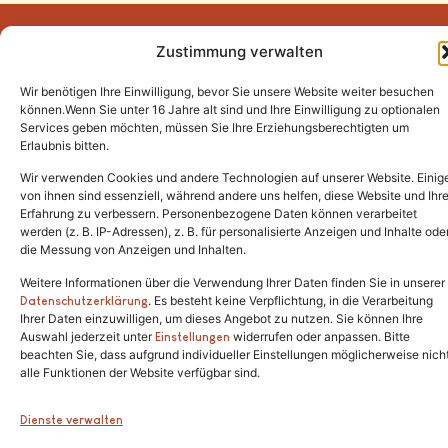
Zustimmung verwalten
Wir benötigen Ihre Einwilligung, bevor Sie unsere Website weiter besuchen
Tel.:
(02646) 915928
können.Wenn Sie unter 16 Jahre alt sind und Ihre Einwilligung zu optionalen
Services geben möchten, müssen Sie Ihre Erziehungsberechtigten um
info@katzenschutzfreunde.de
Erlaubnis bitten.
Im Brandenfeld 22
Wir verwenden Cookies und andere Technologien auf unserer Website. Einig
von ihnen sind essenziell, während andere uns helfen, diese Website und Ihr
Erfahrung zu verbessern. Personenbezogene Daten können verarbeitet
53426 Schalkenbach
werden (z. B. IP-Adressen), z. B. für personalisierte Anzeigen und Inhalte ode
die Messung von Anzeigen und Inhalten.
Weitere Informationen über die Verwendung Ihrer Daten finden Sie in unserer
. Es besteht keine Verpflichtung, in die Verarbeitung
Copyright © 2024. Alle Rechte vorbehalten.
Datenschutzerklärung
Ihrer Daten einzuwilligen, um dieses Angebot zu nutzen. Sie können Ihre
Auswahl jederzeit unter
widerrufen oder anpassen. Bitte
Einstellungen
beachten Sie, dass aufgrund individueller Einstellungen möglicherweise nich
alle Funktionen der Website verfügbar sind.
Dienste verwalten