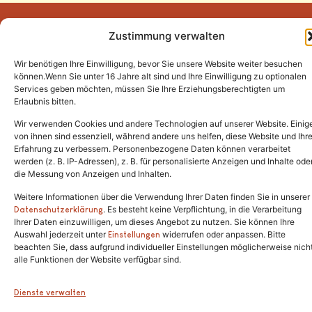
Zustimmung verwalten
Wir benötigen Ihre Einwilligung, bevor Sie unsere Website weiter besuchen
Tel.:
(02646) 915928
können.Wenn Sie unter 16 Jahre alt sind und Ihre Einwilligung zu optionalen
Services geben möchten, müssen Sie Ihre Erziehungsberechtigten um
info@katzenschutzfreunde.de
Erlaubnis bitten.
Im Brandenfeld 22
Wir verwenden Cookies und andere Technologien auf unserer Website. Einig
von ihnen sind essenziell, während andere uns helfen, diese Website und Ihr
Erfahrung zu verbessern. Personenbezogene Daten können verarbeitet
53426 Schalkenbach
werden (z. B. IP-Adressen), z. B. für personalisierte Anzeigen und Inhalte ode
die Messung von Anzeigen und Inhalten.
Weitere Informationen über die Verwendung Ihrer Daten finden Sie in unserer
. Es besteht keine Verpflichtung, in die Verarbeitung
Copyright © 2024. Alle Rechte vorbehalten.
Datenschutzerklärung
Ihrer Daten einzuwilligen, um dieses Angebot zu nutzen. Sie können Ihre
Auswahl jederzeit unter
widerrufen oder anpassen. Bitte
Einstellungen
beachten Sie, dass aufgrund individueller Einstellungen möglicherweise nich
alle Funktionen der Website verfügbar sind.
Dienste verwalten