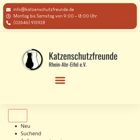
info@katzenschutzfreunde.de
Montag bis Samstag von 9:00 – 18:00 Uhr
(02646) 915928
Alle
Neu
Suchend