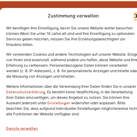
Zustimmung verwalten
Wir benötigen Ihre Einwilligung, bevor Sie unsere Website weiter besuchen
Tel.:
(02646) 915928
können.Wenn Sie unter 16 Jahre alt sind und Ihre Einwilligung zu optionalen
Services geben möchten, müssen Sie Ihre Erziehungsberechtigten um
info@katzenschutzfreunde.de
Erlaubnis bitten.
Im Brandenfeld 22
Wir verwenden Cookies und andere Technologien auf unserer Website. Einig
von ihnen sind essenziell, während andere uns helfen, diese Website und Ihr
Erfahrung zu verbessern. Personenbezogene Daten können verarbeitet
53426 Schalkenbach
werden (z. B. IP-Adressen), z. B. für personalisierte Anzeigen und Inhalte ode
die Messung von Anzeigen und Inhalten.
Weitere Informationen über die Verwendung Ihrer Daten finden Sie in unserer
. Es besteht keine Verpflichtung, in die Verarbeitung
Copyright © 2024. Alle Rechte vorbehalten.
Datenschutzerklärung
Ihrer Daten einzuwilligen, um dieses Angebot zu nutzen. Sie können Ihre
Auswahl jederzeit unter
widerrufen oder anpassen. Bitte
Einstellungen
beachten Sie, dass aufgrund individueller Einstellungen möglicherweise nich
alle Funktionen der Website verfügbar sind.
Dienste verwalten