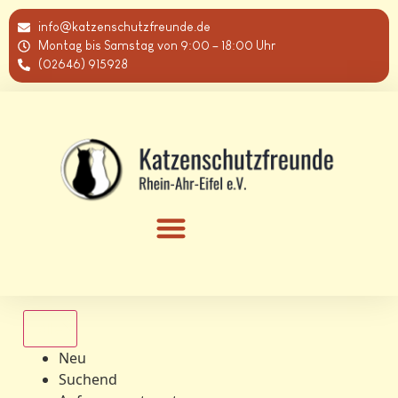
info@katzenschutzfreunde.de
Montag bis Samstag von 9:00 – 18:00 Uhr
(02646) 915928
Alle
Neu
Suchend