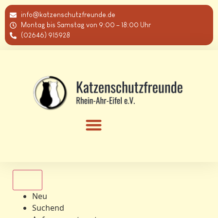
info@katzenschutzfreunde.de
Montag bis Samstag von 9:00 – 18:00 Uhr
(02646) 915928
Alle
Neu
Suchend