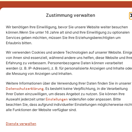
Zustimmung verwalten
Wir benötigen Ihre Einwilligung, bevor Sie unsere Website weiter besuchen
Tel.:
(02646) 915928
können.Wenn Sie unter 16 Jahre alt sind und Ihre Einwilligung zu optionalen
Services geben möchten, müssen Sie Ihre Erziehungsberechtigten um
info@katzenschutzfreunde.de
Erlaubnis bitten.
Im Brandenfeld 22
Wir verwenden Cookies und andere Technologien auf unserer Website. Einig
von ihnen sind essenziell, während andere uns helfen, diese Website und Ihr
Erfahrung zu verbessern. Personenbezogene Daten können verarbeitet
53426 Schalkenbach
werden (z. B. IP-Adressen), z. B. für personalisierte Anzeigen und Inhalte ode
die Messung von Anzeigen und Inhalten.
Weitere Informationen über die Verwendung Ihrer Daten finden Sie in unserer
. Es besteht keine Verpflichtung, in die Verarbeitung
Copyright © 2024. Alle Rechte vorbehalten.
Datenschutzerklärung
Ihrer Daten einzuwilligen, um dieses Angebot zu nutzen. Sie können Ihre
Auswahl jederzeit unter
widerrufen oder anpassen. Bitte
Einstellungen
beachten Sie, dass aufgrund individueller Einstellungen möglicherweise nich
alle Funktionen der Website verfügbar sind.
Dienste verwalten