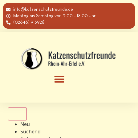
info@katzenschutzfreunde.de
Montag bis Samstag von 9:00 – 18:00 Uhr
(02646) 915928
Alle
Neu
Suchend