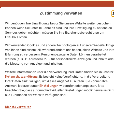
Zustimmung verwalten
Wir benötigen Ihre Einwilligung, bevor Sie unsere Website weiter besuchen
Tel.:
(02646) 915928
können.Wenn Sie unter 16 Jahre alt sind und Ihre Einwilligung zu optionalen
Services geben möchten, müssen Sie Ihre Erziehungsberechtigten um
info@katzenschutzfreunde.de
Erlaubnis bitten.
Im Brandenfeld 22
Wir verwenden Cookies und andere Technologien auf unserer Website. Einig
von ihnen sind essenziell, während andere uns helfen, diese Website und Ihr
Erfahrung zu verbessern. Personenbezogene Daten können verarbeitet
53426 Schalkenbach
werden (z. B. IP-Adressen), z. B. für personalisierte Anzeigen und Inhalte ode
die Messung von Anzeigen und Inhalten.
Weitere Informationen über die Verwendung Ihrer Daten finden Sie in unserer
. Es besteht keine Verpflichtung, in die Verarbeitung
Copyright © 2024. Alle Rechte vorbehalten.
Datenschutzerklärung
Ihrer Daten einzuwilligen, um dieses Angebot zu nutzen. Sie können Ihre
Auswahl jederzeit unter
widerrufen oder anpassen. Bitte
Einstellungen
beachten Sie, dass aufgrund individueller Einstellungen möglicherweise nich
alle Funktionen der Website verfügbar sind.
Dienste verwalten