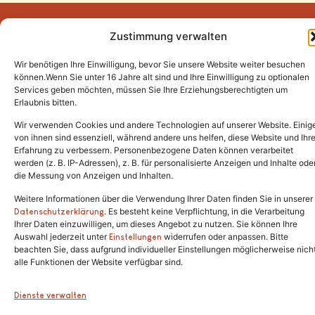
Zustimmung verwalten
Wir benötigen Ihre Einwilligung, bevor Sie unsere Website weiter besuchen
Tel.:
(02646) 915928
können.Wenn Sie unter 16 Jahre alt sind und Ihre Einwilligung zu optionalen
Services geben möchten, müssen Sie Ihre Erziehungsberechtigten um
info@katzenschutzfreunde.de
Erlaubnis bitten.
Im Brandenfeld 22
Wir verwenden Cookies und andere Technologien auf unserer Website. Einig
von ihnen sind essenziell, während andere uns helfen, diese Website und Ihr
Erfahrung zu verbessern. Personenbezogene Daten können verarbeitet
53426 Schalkenbach
werden (z. B. IP-Adressen), z. B. für personalisierte Anzeigen und Inhalte ode
die Messung von Anzeigen und Inhalten.
Weitere Informationen über die Verwendung Ihrer Daten finden Sie in unserer
. Es besteht keine Verpflichtung, in die Verarbeitung
Copyright © 2024. Alle Rechte vorbehalten.
Datenschutzerklärung
Ihrer Daten einzuwilligen, um dieses Angebot zu nutzen. Sie können Ihre
Auswahl jederzeit unter
widerrufen oder anpassen. Bitte
Einstellungen
beachten Sie, dass aufgrund individueller Einstellungen möglicherweise nich
alle Funktionen der Website verfügbar sind.
Dienste verwalten