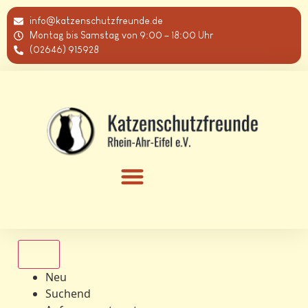
info@katzenschutzfreunde.de
Montag bis Samstag von 9:00 – 18:00 Uhr
(02646) 915928
Alle
Neu
Suchend