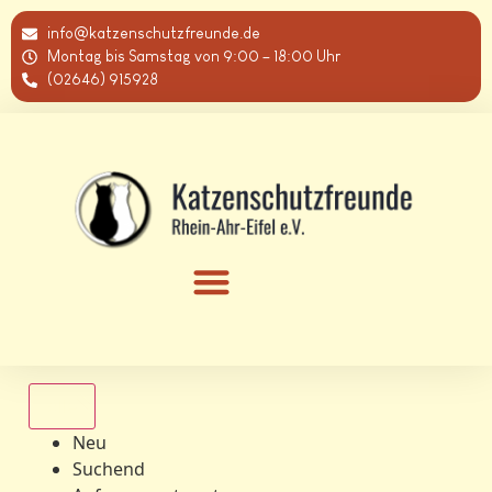
info@katzenschutzfreunde.de
Montag bis Samstag von 9:00 – 18:00 Uhr
(02646) 915928
Alle
Neu
Suchend