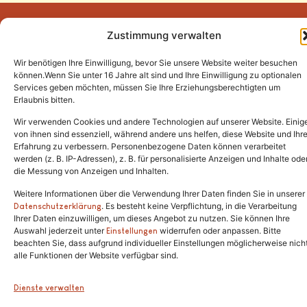
Zustimmung verwalten
Wir benötigen Ihre Einwilligung, bevor Sie unsere Website weiter besuchen
Tel.:
(02646) 915928
können.Wenn Sie unter 16 Jahre alt sind und Ihre Einwilligung zu optionalen
Services geben möchten, müssen Sie Ihre Erziehungsberechtigten um
info@katzenschutzfreunde.de
Erlaubnis bitten.
Im Brandenfeld 22
Wir verwenden Cookies und andere Technologien auf unserer Website. Einig
von ihnen sind essenziell, während andere uns helfen, diese Website und Ihr
Erfahrung zu verbessern. Personenbezogene Daten können verarbeitet
53426 Schalkenbach
werden (z. B. IP-Adressen), z. B. für personalisierte Anzeigen und Inhalte ode
die Messung von Anzeigen und Inhalten.
Weitere Informationen über die Verwendung Ihrer Daten finden Sie in unserer
. Es besteht keine Verpflichtung, in die Verarbeitung
Copyright © 2024. Alle Rechte vorbehalten.
Datenschutzerklärung
Ihrer Daten einzuwilligen, um dieses Angebot zu nutzen. Sie können Ihre
Auswahl jederzeit unter
widerrufen oder anpassen. Bitte
Einstellungen
beachten Sie, dass aufgrund individueller Einstellungen möglicherweise nich
alle Funktionen der Website verfügbar sind.
Dienste verwalten