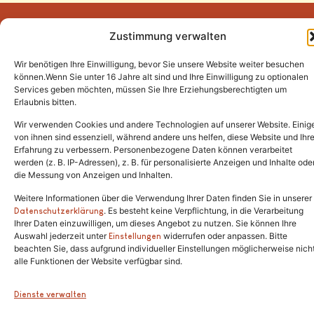
Zustimmung verwalten
Wir benötigen Ihre Einwilligung, bevor Sie unsere Website weiter besuchen
Tel.:
(02646) 915928
können.Wenn Sie unter 16 Jahre alt sind und Ihre Einwilligung zu optionalen
Services geben möchten, müssen Sie Ihre Erziehungsberechtigten um
info@katzenschutzfreunde.de
Erlaubnis bitten.
Im Brandenfeld 22
Wir verwenden Cookies und andere Technologien auf unserer Website. Einig
von ihnen sind essenziell, während andere uns helfen, diese Website und Ihr
Erfahrung zu verbessern. Personenbezogene Daten können verarbeitet
53426 Schalkenbach
werden (z. B. IP-Adressen), z. B. für personalisierte Anzeigen und Inhalte ode
die Messung von Anzeigen und Inhalten.
Weitere Informationen über die Verwendung Ihrer Daten finden Sie in unserer
. Es besteht keine Verpflichtung, in die Verarbeitung
Copyright © 2024. Alle Rechte vorbehalten.
Datenschutzerklärung
Ihrer Daten einzuwilligen, um dieses Angebot zu nutzen. Sie können Ihre
Auswahl jederzeit unter
widerrufen oder anpassen. Bitte
Einstellungen
beachten Sie, dass aufgrund individueller Einstellungen möglicherweise nich
alle Funktionen der Website verfügbar sind.
Dienste verwalten