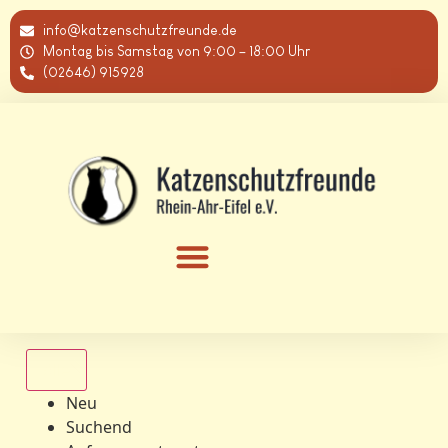
info@katzenschutzfreunde.de
Montag bis Samstag von 9:00 – 18:00 Uhr
(02646) 915928
Alle
Neu
Suchend