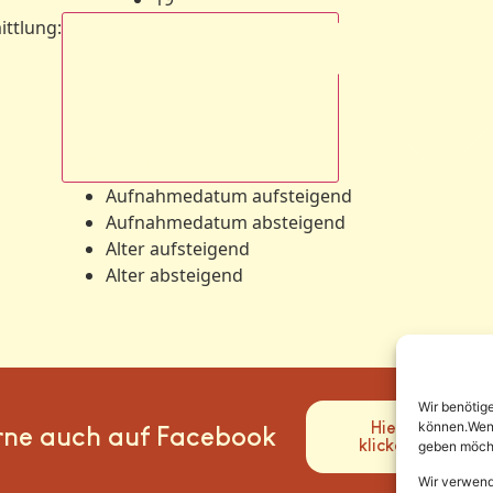
ittlung
:
Aufnahmedatum absteigend
Aufnahmedatum aufsteigend
Aufnahmedatum absteigend
Alter aufsteigend
Alter absteigend
Wir benötig
Hier
können.Wenn 
rne auch auf Facebook
klicken
geben möcht
Wir verwend