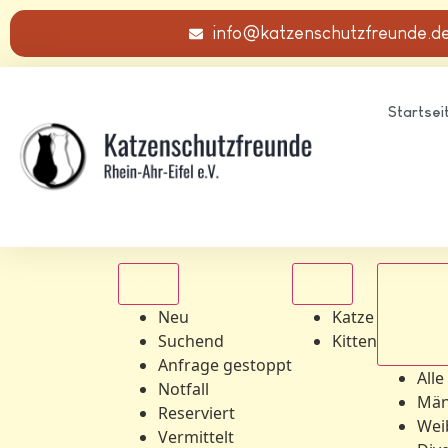
info@katzenschutzfreunde.d
Startsei
Alle
Alle
Neu
Katze
Suchend
Kitten
Alle Ge
Anfrage gestoppt
Alle
Notfall
Män
Reserviert
Wei
Vermittelt