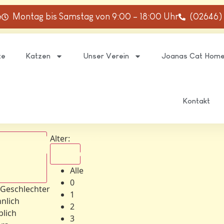
e
Montag bis Samstag von 9:00 – 18:00 Uhr
(02646)
te
Katzen
Unser Verein
Joanas Cat Hom
Kontakt
Alter:
Alle
Alle
schlechter
0
 Geschlechter
1
nlich
2
blich
3