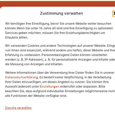
Zustimmung verwalten
Wir benötigen Ihre Einwilligung, bevor Sie unsere Website weiter besuchen
Tel.:
(02646) 915928
können.Wenn Sie unter 16 Jahre alt sind und Ihre Einwilligung zu optionalen
Services geben möchten, müssen Sie Ihre Erziehungsberechtigten um
info@katzenschutzfreunde.de
Erlaubnis bitten.
Im Brandenfeld 22
Wir verwenden Cookies und andere Technologien auf unserer Website. Einig
von ihnen sind essenziell, während andere uns helfen, diese Website und Ihr
Erfahrung zu verbessern. Personenbezogene Daten können verarbeitet
53426 Schalkenbach
werden (z. B. IP-Adressen), z. B. für personalisierte Anzeigen und Inhalte ode
die Messung von Anzeigen und Inhalten.
Weitere Informationen über die Verwendung Ihrer Daten finden Sie in unserer
. Es besteht keine Verpflichtung, in die Verarbeitung
Copyright © 2024. Alle Rechte vorbehalten.
Datenschutzerklärung
Ihrer Daten einzuwilligen, um dieses Angebot zu nutzen. Sie können Ihre
Auswahl jederzeit unter
widerrufen oder anpassen. Bitte
Einstellungen
beachten Sie, dass aufgrund individueller Einstellungen möglicherweise nich
alle Funktionen der Website verfügbar sind.
Dienste verwalten