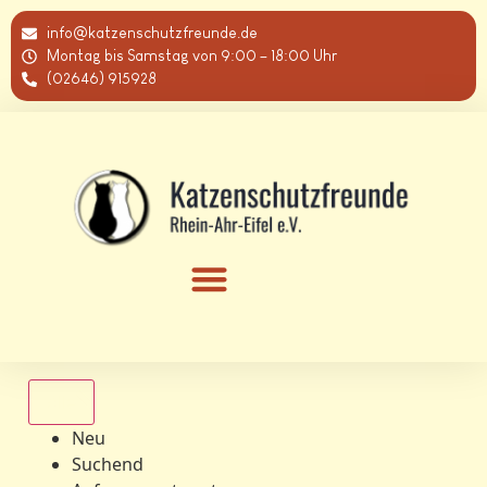
info@katzenschutzfreunde.de
Montag bis Samstag von 9:00 – 18:00 Uhr
(02646) 915928
Alle
Neu
Suchend