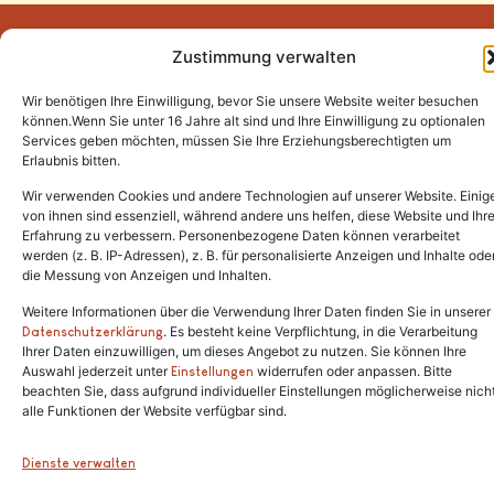
Zustimmung verwalten
Wir benötigen Ihre Einwilligung, bevor Sie unsere Website weiter besuchen
Tel.:
(02646) 915928
können.Wenn Sie unter 16 Jahre alt sind und Ihre Einwilligung zu optionalen
Services geben möchten, müssen Sie Ihre Erziehungsberechtigten um
info@katzenschutzfreunde.de
Erlaubnis bitten.
Im Brandenfeld 22
Wir verwenden Cookies und andere Technologien auf unserer Website. Einig
von ihnen sind essenziell, während andere uns helfen, diese Website und Ihr
Erfahrung zu verbessern. Personenbezogene Daten können verarbeitet
53426 Schalkenbach
werden (z. B. IP-Adressen), z. B. für personalisierte Anzeigen und Inhalte ode
die Messung von Anzeigen und Inhalten.
Weitere Informationen über die Verwendung Ihrer Daten finden Sie in unserer
. Es besteht keine Verpflichtung, in die Verarbeitung
Copyright © 2024. Alle Rechte vorbehalten.
Datenschutzerklärung
Ihrer Daten einzuwilligen, um dieses Angebot zu nutzen. Sie können Ihre
Auswahl jederzeit unter
widerrufen oder anpassen. Bitte
Einstellungen
beachten Sie, dass aufgrund individueller Einstellungen möglicherweise nich
alle Funktionen der Website verfügbar sind.
Dienste verwalten