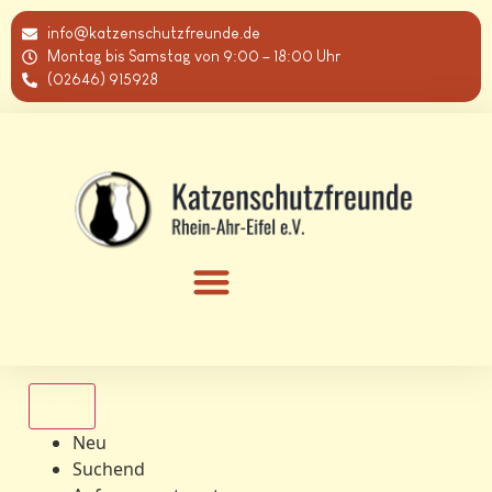
info@katzenschutzfreunde.de
Montag bis Samstag von 9:00 – 18:00 Uhr
(02646) 915928
Alle
Neu
Suchend