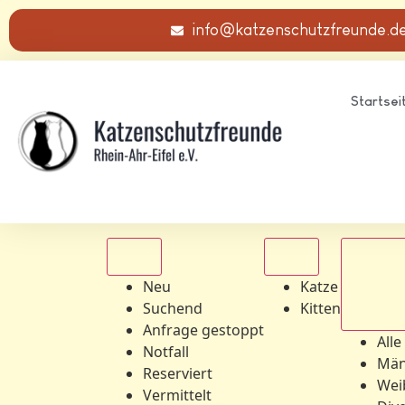
info@katzenschutzfreunde.d
Startsei
Alle
Alle
Neu
Katze
Suchend
Kitten
Alle Ge
Anfrage gestoppt
Alle
Notfall
Män
Reserviert
Wei
Vermittelt