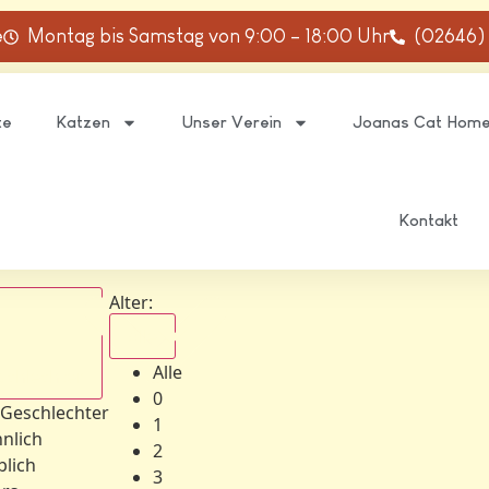
e
Montag bis Samstag von 9:00 – 18:00 Uhr
(02646)
te
Katzen
Unser Verein
Joanas Cat Hom
Kontakt
Alter:
Alle
Alle
schlechter
0
 Geschlechter
1
nlich
2
blich
3