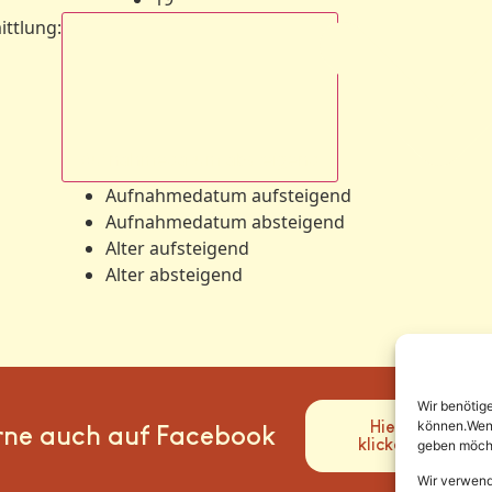
ittlung
:
Aufnahmedatum absteigend
Aufnahmedatum aufsteigend
Aufnahmedatum absteigend
Alter aufsteigend
Alter absteigend
Wir benötig
Hier
können.Wenn 
rne auch auf Facebook
klicken
geben möcht
Wir verwend