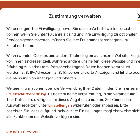
Zustimmung verwalten
Wir benötigen Ihre Einwilligung, bevor Sie unsere Website weiter besuchen
Tel.:
(02646) 915928
können.Wenn Sie unter 16 Jahre alt sind und Ihre Einwilligung zu optionalen
Services geben möchten, müssen Sie Ihre Erziehungsberechtigten um
info@katzenschutzfreunde.de
Erlaubnis bitten.
Im Brandenfeld 22
Wir verwenden Cookies und andere Technologien auf unserer Website. Einig
von ihnen sind essenziell, während andere uns helfen, diese Website und Ihr
Erfahrung zu verbessern. Personenbezogene Daten können verarbeitet
53426 Schalkenbach
werden (z. B. IP-Adressen), z. B. für personalisierte Anzeigen und Inhalte ode
die Messung von Anzeigen und Inhalten.
Weitere Informationen über die Verwendung Ihrer Daten finden Sie in unserer
. Es besteht keine Verpflichtung, in die Verarbeitung
Copyright © 2024. Alle Rechte vorbehalten.
Datenschutzerklärung
Ihrer Daten einzuwilligen, um dieses Angebot zu nutzen. Sie können Ihre
Auswahl jederzeit unter
widerrufen oder anpassen. Bitte
Einstellungen
beachten Sie, dass aufgrund individueller Einstellungen möglicherweise nich
alle Funktionen der Website verfügbar sind.
Dienste verwalten