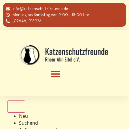
info@katzenschutzfreunde.de
Montag bis Samstag von 9:00 – 18:00 Uhr
(02646) 915928
Alle
Neu
Suchend