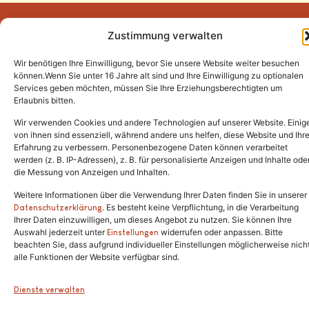
Zustimmung verwalten
Wir benötigen Ihre Einwilligung, bevor Sie unsere Website weiter besuchen
Tel.:
(02646) 915928
können.Wenn Sie unter 16 Jahre alt sind und Ihre Einwilligung zu optionalen
Services geben möchten, müssen Sie Ihre Erziehungsberechtigten um
info@katzenschutzfreunde.de
Erlaubnis bitten.
Im Brandenfeld 22
Wir verwenden Cookies und andere Technologien auf unserer Website. Einig
von ihnen sind essenziell, während andere uns helfen, diese Website und Ihr
Erfahrung zu verbessern. Personenbezogene Daten können verarbeitet
53426 Schalkenbach
werden (z. B. IP-Adressen), z. B. für personalisierte Anzeigen und Inhalte ode
die Messung von Anzeigen und Inhalten.
Weitere Informationen über die Verwendung Ihrer Daten finden Sie in unserer
. Es besteht keine Verpflichtung, in die Verarbeitung
Copyright © 2024. Alle Rechte vorbehalten.
Datenschutzerklärung
Ihrer Daten einzuwilligen, um dieses Angebot zu nutzen. Sie können Ihre
Auswahl jederzeit unter
widerrufen oder anpassen. Bitte
Einstellungen
beachten Sie, dass aufgrund individueller Einstellungen möglicherweise nich
alle Funktionen der Website verfügbar sind.
Dienste verwalten