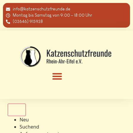
info@katzenschutzfreunde.de
Montag bis Samstag von 9:00 – 18:00 Uhr
(02646) 915928
Alle
Neu
Suchend