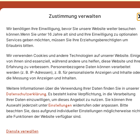
Zustimmung verwalten
Wir benötigen Ihre Einwilligung, bevor Sie unsere Website weiter besuchen
Tel.:
(02646) 915928
können.Wenn Sie unter 16 Jahre alt sind und Ihre Einwilligung zu optionalen
Services geben möchten, müssen Sie Ihre Erziehungsberechtigten um
info@katzenschutzfreunde.de
Erlaubnis bitten.
Im Brandenfeld 22
Wir verwenden Cookies und andere Technologien auf unserer Website. Einig
von ihnen sind essenziell, während andere uns helfen, diese Website und Ihr
Erfahrung zu verbessern. Personenbezogene Daten können verarbeitet
53426 Schalkenbach
werden (z. B. IP-Adressen), z. B. für personalisierte Anzeigen und Inhalte ode
die Messung von Anzeigen und Inhalten.
Weitere Informationen über die Verwendung Ihrer Daten finden Sie in unserer
. Es besteht keine Verpflichtung, in die Verarbeitung
Copyright © 2024. Alle Rechte vorbehalten.
Datenschutzerklärung
Ihrer Daten einzuwilligen, um dieses Angebot zu nutzen. Sie können Ihre
Auswahl jederzeit unter
widerrufen oder anpassen. Bitte
Einstellungen
beachten Sie, dass aufgrund individueller Einstellungen möglicherweise nich
alle Funktionen der Website verfügbar sind.
Dienste verwalten