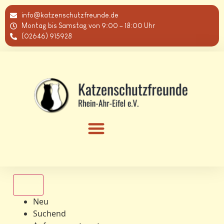
info@katzenschutzfreunde.de
Montag bis Samstag von 9:00 – 18:00 Uhr
(02646) 915928
Alle
Neu
Suchend