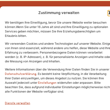
Zustimmung verwalten
Wir benötigen Ihre Einwilligung, bevor Sie unsere Website weiter besuchen
Tel.:
(02646) 915928
können.Wenn Sie unter 16 Jahre alt sind und Ihre Einwilligung zu optionalen
Services geben möchten, müssen Sie Ihre Erziehungsberechtigten um
info@katzenschutzfreunde.de
Erlaubnis bitten.
Im Brandenfeld 22
Wir verwenden Cookies und andere Technologien auf unserer Website. Einig
von ihnen sind essenziell, während andere uns helfen, diese Website und Ihr
Erfahrung zu verbessern. Personenbezogene Daten können verarbeitet
53426 Schalkenbach
werden (z. B. IP-Adressen), z. B. für personalisierte Anzeigen und Inhalte ode
die Messung von Anzeigen und Inhalten.
Weitere Informationen über die Verwendung Ihrer Daten finden Sie in unserer
. Es besteht keine Verpflichtung, in die Verarbeitung
Copyright © 2024. Alle Rechte vorbehalten.
Datenschutzerklärung
Ihrer Daten einzuwilligen, um dieses Angebot zu nutzen. Sie können Ihre
Auswahl jederzeit unter
widerrufen oder anpassen. Bitte
Einstellungen
beachten Sie, dass aufgrund individueller Einstellungen möglicherweise nich
alle Funktionen der Website verfügbar sind.
Dienste verwalten