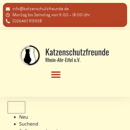
info@katzenschutzfreunde.de
Montag bis Samstag von 9:00 – 18:00 Uhr
(02646) 915928
Alle
Neu
Suchend