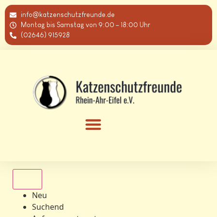
info@katzenschutzfreunde.de
Montag bis Samstag von 9:00 – 18:00 Uhr
(02646) 915928
Alle
Neu
Suchend