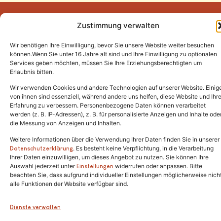
Zustimmung verwalten
Wir benötigen Ihre Einwilligung, bevor Sie unsere Website weiter besuchen
Tel.:
(02646) 915928
können.Wenn Sie unter 16 Jahre alt sind und Ihre Einwilligung zu optionalen
Services geben möchten, müssen Sie Ihre Erziehungsberechtigten um
info@katzenschutzfreunde.de
Erlaubnis bitten.
Im Brandenfeld 22
Wir verwenden Cookies und andere Technologien auf unserer Website. Einig
von ihnen sind essenziell, während andere uns helfen, diese Website und Ihr
Erfahrung zu verbessern. Personenbezogene Daten können verarbeitet
53426 Schalkenbach
werden (z. B. IP-Adressen), z. B. für personalisierte Anzeigen und Inhalte ode
die Messung von Anzeigen und Inhalten.
Weitere Informationen über die Verwendung Ihrer Daten finden Sie in unserer
. Es besteht keine Verpflichtung, in die Verarbeitung
Copyright © 2024. Alle Rechte vorbehalten.
Datenschutzerklärung
Ihrer Daten einzuwilligen, um dieses Angebot zu nutzen. Sie können Ihre
Auswahl jederzeit unter
widerrufen oder anpassen. Bitte
Einstellungen
beachten Sie, dass aufgrund individueller Einstellungen möglicherweise nich
alle Funktionen der Website verfügbar sind.
Dienste verwalten