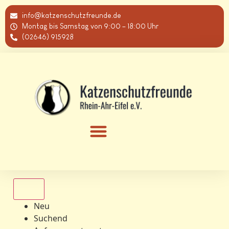
info@katzenschutzfreunde.de
Montag bis Samstag von 9:00 – 18:00 Uhr
(02646) 915928
Alle
Neu
Suchend