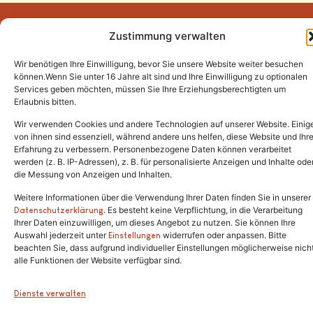
Zustimmung verwalten
Wir benötigen Ihre Einwilligung, bevor Sie unsere Website weiter besuchen
Tel.:
(02646) 915928
können.Wenn Sie unter 16 Jahre alt sind und Ihre Einwilligung zu optionalen
Services geben möchten, müssen Sie Ihre Erziehungsberechtigten um
info@katzenschutzfreunde.de
Erlaubnis bitten.
Im Brandenfeld 22
Wir verwenden Cookies und andere Technologien auf unserer Website. Einig
von ihnen sind essenziell, während andere uns helfen, diese Website und Ihr
Erfahrung zu verbessern. Personenbezogene Daten können verarbeitet
53426 Schalkenbach
werden (z. B. IP-Adressen), z. B. für personalisierte Anzeigen und Inhalte ode
die Messung von Anzeigen und Inhalten.
Weitere Informationen über die Verwendung Ihrer Daten finden Sie in unserer
. Es besteht keine Verpflichtung, in die Verarbeitung
Copyright © 2024. Alle Rechte vorbehalten.
Datenschutzerklärung
Ihrer Daten einzuwilligen, um dieses Angebot zu nutzen. Sie können Ihre
Auswahl jederzeit unter
widerrufen oder anpassen. Bitte
Einstellungen
beachten Sie, dass aufgrund individueller Einstellungen möglicherweise nich
alle Funktionen der Website verfügbar sind.
Dienste verwalten