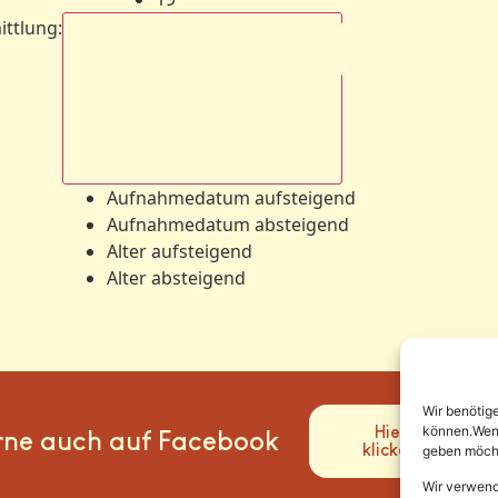
ittlung
:
Aufnahmedatum absteigend
Aufnahmedatum aufsteigend
Aufnahmedatum absteigend
Alter aufsteigend
Alter absteigend
Wir benötig
Hier
können.Wenn 
rne auch auf Facebook
klicken
geben möcht
Wir verwend