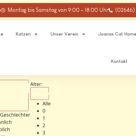
e
Montag bis Samstag von 9:00 – 18:00 Uhr
(02646)
te
Katzen
Unser Verein
Joanas Cat Hom
Kontakt
Alter:
Alle
Alle
schlechter
0
 Geschlechter
1
nlich
2
blich
3