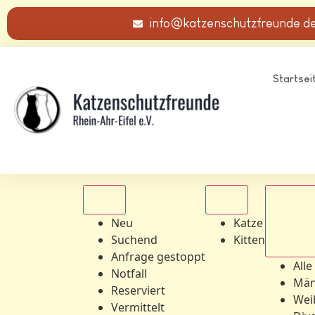
info@katzenschutzfreunde.d
Startsei
Alle
Alle
Neu
Katze
Suchend
Kitten
Alle Ge
Anfrage gestoppt
Alle
Notfall
Män
Reserviert
Wei
Vermittelt