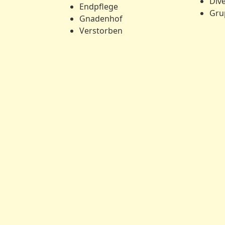
Div
Endpflege
Gru
Gnadenhof
Verstorben