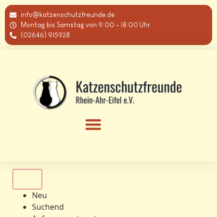
info@katzenschutzfreunde.de
Montag bis Samstag von 9:00 – 18:00 Uhr
(02646) 915928
Alle
Neu
Suchend