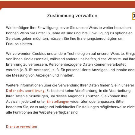
Zustimmung verwalten
Wir benötigen Ihre Einwilligung, bevor Sie unsere Website weiter besuchen
Tel.:
(02646) 915928
können.Wenn Sie unter 16 Jahre alt sind und Ihre Einwilligung zu optionalen
Services geben möchten, müssen Sie Ihre Erziehungsberechtigten um
info@katzenschutzfreunde.de
Erlaubnis bitten.
Im Brandenfeld 22
Wir verwenden Cookies und andere Technologien auf unserer Website. Einig
von ihnen sind essenziell, während andere uns helfen, diese Website und Ihr
Erfahrung zu verbessern. Personenbezogene Daten können verarbeitet
53426 Schalkenbach
werden (z. B. IP-Adressen), z. B. für personalisierte Anzeigen und Inhalte ode
die Messung von Anzeigen und Inhalten.
Weitere Informationen über die Verwendung Ihrer Daten finden Sie in unserer
. Es besteht keine Verpflichtung, in die Verarbeitung
Copyright © 2024. Alle Rechte vorbehalten.
Datenschutzerklärung
Ihrer Daten einzuwilligen, um dieses Angebot zu nutzen. Sie können Ihre
Auswahl jederzeit unter
widerrufen oder anpassen. Bitte
Einstellungen
beachten Sie, dass aufgrund individueller Einstellungen möglicherweise nich
alle Funktionen der Website verfügbar sind.
Dienste verwalten