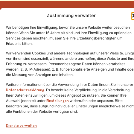
Zustimmung verwalten
Wir benötigen Ihre Einwilligung, bevor Sie unsere Website weiter besuchen
Tel.:
(02646) 915928
können.Wenn Sie unter 16 Jahre alt sind und Ihre Einwilligung zu optionalen
Services geben möchten, müssen Sie Ihre Erziehungsberechtigten um
info@katzenschutzfreunde.de
Erlaubnis bitten.
Im Brandenfeld 22
Wir verwenden Cookies und andere Technologien auf unserer Website. Einig
von ihnen sind essenziell, während andere uns helfen, diese Website und Ihr
Erfahrung zu verbessern. Personenbezogene Daten können verarbeitet
53426 Schalkenbach
werden (z. B. IP-Adressen), z. B. für personalisierte Anzeigen und Inhalte ode
die Messung von Anzeigen und Inhalten.
Weitere Informationen über die Verwendung Ihrer Daten finden Sie in unserer
. Es besteht keine Verpflichtung, in die Verarbeitung
Copyright © 2024. Alle Rechte vorbehalten.
Datenschutzerklärung
Ihrer Daten einzuwilligen, um dieses Angebot zu nutzen. Sie können Ihre
Auswahl jederzeit unter
widerrufen oder anpassen. Bitte
Einstellungen
beachten Sie, dass aufgrund individueller Einstellungen möglicherweise nich
alle Funktionen der Website verfügbar sind.
Dienste verwalten