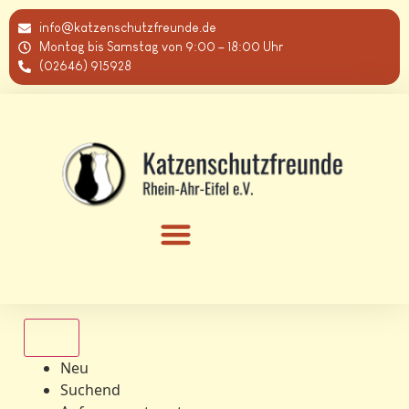
info@katzenschutzfreunde.de
Montag bis Samstag von 9:00 – 18:00 Uhr
(02646) 915928
Alle
Neu
Suchend