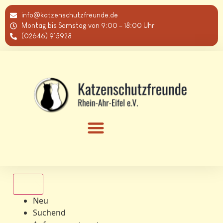
info@katzenschutzfreunde.de
Montag bis Samstag von 9:00 – 18:00 Uhr
(02646) 915928
Alle
Neu
Suchend