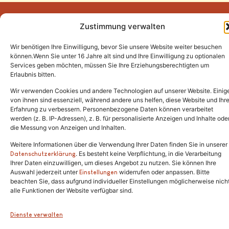
Zustimmung verwalten
Wir benötigen Ihre Einwilligung, bevor Sie unsere Website weiter besuchen
Tel.:
(02646) 915928
können.Wenn Sie unter 16 Jahre alt sind und Ihre Einwilligung zu optionalen
Services geben möchten, müssen Sie Ihre Erziehungsberechtigten um
info@katzenschutzfreunde.de
Erlaubnis bitten.
Im Brandenfeld 22
Wir verwenden Cookies und andere Technologien auf unserer Website. Einig
von ihnen sind essenziell, während andere uns helfen, diese Website und Ihr
Erfahrung zu verbessern. Personenbezogene Daten können verarbeitet
53426 Schalkenbach
werden (z. B. IP-Adressen), z. B. für personalisierte Anzeigen und Inhalte ode
die Messung von Anzeigen und Inhalten.
Weitere Informationen über die Verwendung Ihrer Daten finden Sie in unserer
. Es besteht keine Verpflichtung, in die Verarbeitung
Copyright © 2024. Alle Rechte vorbehalten.
Datenschutzerklärung
Ihrer Daten einzuwilligen, um dieses Angebot zu nutzen. Sie können Ihre
Auswahl jederzeit unter
widerrufen oder anpassen. Bitte
Einstellungen
beachten Sie, dass aufgrund individueller Einstellungen möglicherweise nich
alle Funktionen der Website verfügbar sind.
Dienste verwalten