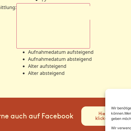
ittlung
:
Aufnahmedatum absteigend
Aufnahmedatum aufsteigend
Aufnahmedatum absteigend
Alter aufsteigend
Alter absteigend
Wir benötig
Hier
können.Wenn 
rne auch auf Facebook
klicken
geben möcht
Wir verwend