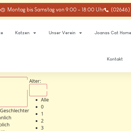
e
Montag bis Samstag von 9:00 – 18:00 Uhr
(02646)
te
Katzen
Unser Verein
Joanas Cat Hom
Kontakt
Alter:
Alle
Alle
schlechter
0
 Geschlechter
1
nlich
2
blich
3