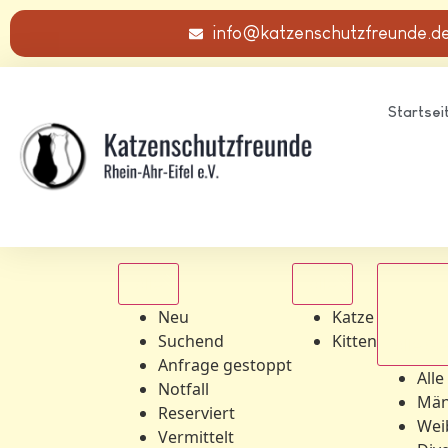
info@katzenschutzfreunde.d
Startsei
Alle
Alle
Neu
Katze
Suchend
Kitten
Alle Ge
Anfrage gestoppt
Alle
Notfall
Män
Reserviert
Wei
Vermittelt