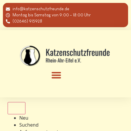
info@katzenschutzfreunde.de
Montag bis Samstag von 9:00 – 18:00 Uhr
(02646) 915928
Alle
Neu
Suchend