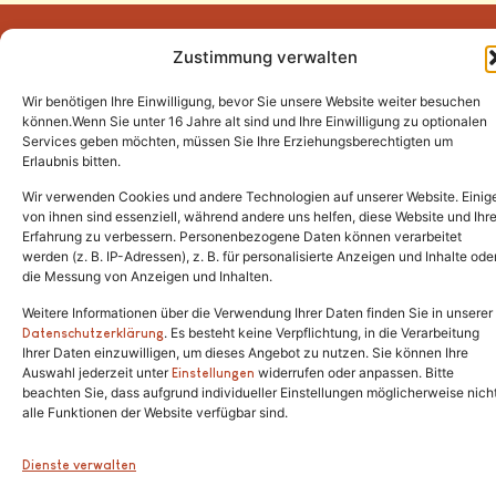
Zustimmung verwalten
Wir benötigen Ihre Einwilligung, bevor Sie unsere Website weiter besuchen
Tel.:
(02646) 915928
können.Wenn Sie unter 16 Jahre alt sind und Ihre Einwilligung zu optionalen
Services geben möchten, müssen Sie Ihre Erziehungsberechtigten um
info@katzenschutzfreunde.de
Erlaubnis bitten.
Im Brandenfeld 22
Wir verwenden Cookies und andere Technologien auf unserer Website. Einig
von ihnen sind essenziell, während andere uns helfen, diese Website und Ihr
Erfahrung zu verbessern. Personenbezogene Daten können verarbeitet
53426 Schalkenbach
werden (z. B. IP-Adressen), z. B. für personalisierte Anzeigen und Inhalte ode
die Messung von Anzeigen und Inhalten.
Weitere Informationen über die Verwendung Ihrer Daten finden Sie in unserer
. Es besteht keine Verpflichtung, in die Verarbeitung
Copyright © 2024. Alle Rechte vorbehalten.
Datenschutzerklärung
Ihrer Daten einzuwilligen, um dieses Angebot zu nutzen. Sie können Ihre
Auswahl jederzeit unter
widerrufen oder anpassen. Bitte
Einstellungen
beachten Sie, dass aufgrund individueller Einstellungen möglicherweise nich
alle Funktionen der Website verfügbar sind.
Dienste verwalten