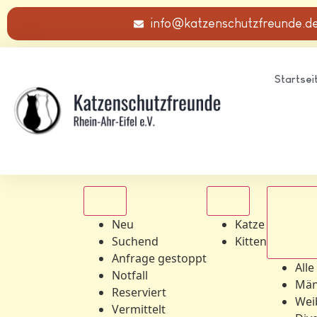
info@katzenschutzfreunde.d
Startsei
Alle
Alle
Neu
Katze
Suchend
Kitten
Alle Ge
Anfrage gestoppt
Alle
Notfall
Män
Reserviert
Wei
Vermittelt