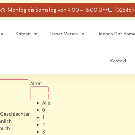
e
Montag bis Samstag von 9:00 – 18:00 Uhr
(02646)
te
Katzen
Unser Verein
Joanas Cat Hom
Kontakt
Alter:
Alle
Alle
schlechter
0
 Geschlechter
1
nlich
2
blich
3