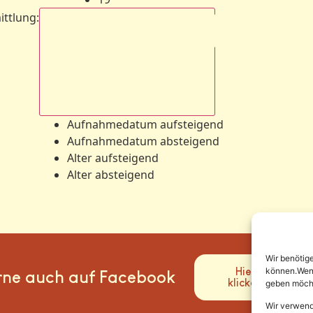
ittlung
:
Aufnahmedatum absteigend
Aufnahmedatum aufsteigend
Aufnahmedatum absteigend
Alter aufsteigend
Alter absteigend
Wir benötig
Hier
können.Wenn 
rne auch auf Facebook
klicken
geben möcht
Wir verwend