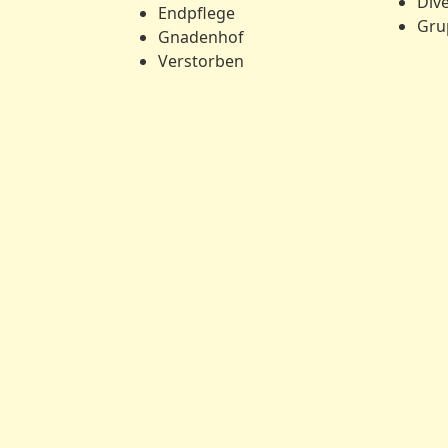
Div
Endpflege
Gru
Gnadenhof
Verstorben