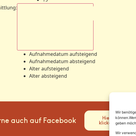
ittlung
:
Aufnahmedatum absteigend
Aufnahmedatum aufsteigend
Aufnahmedatum absteigend
Alter aufsteigend
Alter absteigend
Wir benötig
Hier
können.Wenn 
rne auch auf Facebook
klicken
geben möcht
Wir verwend