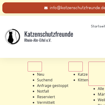
info@katzenschutzfreunde.d
Startsei
Alle
Alle
Neu
Katze
Suchend
Kitten
Alle Ge
Anfrage gestoppt
Alle
Notfall
Män
Reserviert
Wei
Vermittelt