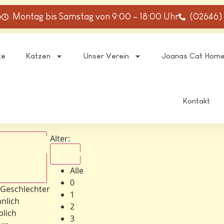
e
Montag bis Samstag von 9:00 – 18:00 Uhr
(02646)
te
Katzen
Unser Verein
Joanas Cat Hom
Kontakt
Alter:
Alle
Alle
schlechter
0
 Geschlechter
1
nlich
2
blich
3