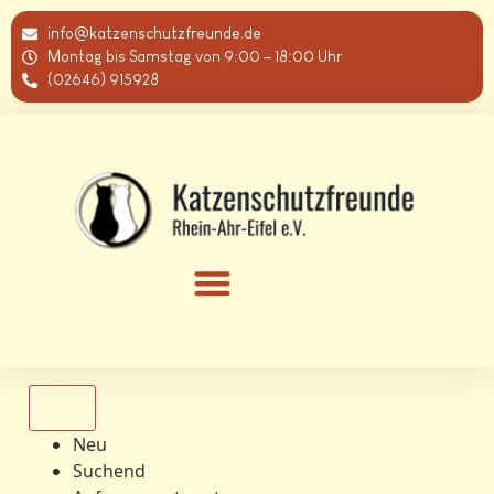
info@katzenschutzfreunde.de
Montag bis Samstag von 9:00 – 18:00 Uhr
(02646) 915928
Alle
Neu
Suchend