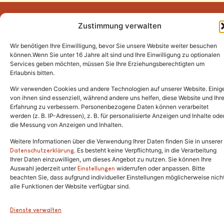
Zustimmung verwalten
Wir benötigen Ihre Einwilligung, bevor Sie unsere Website weiter besuchen
Tel.:
(02646) 915928
können.Wenn Sie unter 16 Jahre alt sind und Ihre Einwilligung zu optionalen
Services geben möchten, müssen Sie Ihre Erziehungsberechtigten um
info@katzenschutzfreunde.de
Erlaubnis bitten.
Im Brandenfeld 22
Wir verwenden Cookies und andere Technologien auf unserer Website. Einig
von ihnen sind essenziell, während andere uns helfen, diese Website und Ihr
Erfahrung zu verbessern. Personenbezogene Daten können verarbeitet
53426 Schalkenbach
werden (z. B. IP-Adressen), z. B. für personalisierte Anzeigen und Inhalte ode
die Messung von Anzeigen und Inhalten.
Weitere Informationen über die Verwendung Ihrer Daten finden Sie in unserer
. Es besteht keine Verpflichtung, in die Verarbeitung
Copyright © 2024. Alle Rechte vorbehalten.
Datenschutzerklärung
Ihrer Daten einzuwilligen, um dieses Angebot zu nutzen. Sie können Ihre
Auswahl jederzeit unter
widerrufen oder anpassen. Bitte
Einstellungen
beachten Sie, dass aufgrund individueller Einstellungen möglicherweise nich
alle Funktionen der Website verfügbar sind.
Dienste verwalten