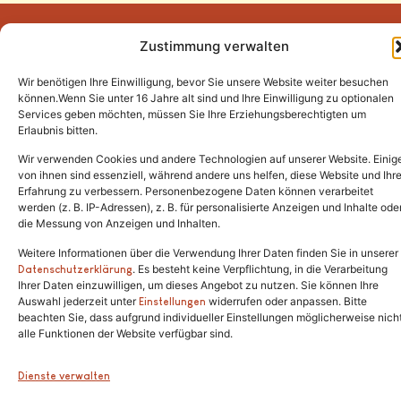
Zustimmung verwalten
Wir benötigen Ihre Einwilligung, bevor Sie unsere Website weiter besuchen
Tel.:
(02646) 915928
können.Wenn Sie unter 16 Jahre alt sind und Ihre Einwilligung zu optionalen
Services geben möchten, müssen Sie Ihre Erziehungsberechtigten um
info@katzenschutzfreunde.de
Erlaubnis bitten.
Im Brandenfeld 22
Wir verwenden Cookies und andere Technologien auf unserer Website. Einig
von ihnen sind essenziell, während andere uns helfen, diese Website und Ihr
Erfahrung zu verbessern. Personenbezogene Daten können verarbeitet
53426 Schalkenbach
werden (z. B. IP-Adressen), z. B. für personalisierte Anzeigen und Inhalte ode
die Messung von Anzeigen und Inhalten.
Weitere Informationen über die Verwendung Ihrer Daten finden Sie in unserer
. Es besteht keine Verpflichtung, in die Verarbeitung
Copyright © 2024. Alle Rechte vorbehalten.
Datenschutzerklärung
Ihrer Daten einzuwilligen, um dieses Angebot zu nutzen. Sie können Ihre
Auswahl jederzeit unter
widerrufen oder anpassen. Bitte
Einstellungen
beachten Sie, dass aufgrund individueller Einstellungen möglicherweise nich
alle Funktionen der Website verfügbar sind.
Dienste verwalten