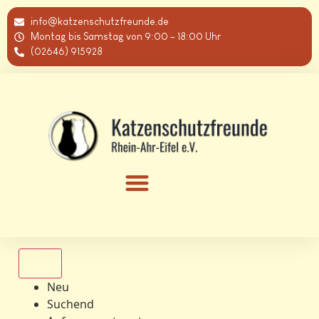
info@katzenschutzfreunde.de
Montag bis Samstag von 9:00 – 18:00 Uhr
(02646) 915928
Alle
Neu
Suchend