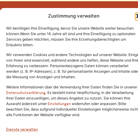
Zustimmung verwalten
Wir benötigen Ihre Einwilligung, bevor Sie unsere Website weiter besuchen
Tel.:
(02646) 915928
können.Wenn Sie unter 16 Jahre alt sind und Ihre Einwilligung zu optionalen
Services geben möchten, müssen Sie Ihre Erziehungsberechtigten um
info@katzenschutzfreunde.de
Erlaubnis bitten.
Im Brandenfeld 22
Wir verwenden Cookies und andere Technologien auf unserer Website. Einig
von ihnen sind essenziell, während andere uns helfen, diese Website und Ihr
Erfahrung zu verbessern. Personenbezogene Daten können verarbeitet
53426 Schalkenbach
werden (z. B. IP-Adressen), z. B. für personalisierte Anzeigen und Inhalte ode
die Messung von Anzeigen und Inhalten.
Weitere Informationen über die Verwendung Ihrer Daten finden Sie in unserer
. Es besteht keine Verpflichtung, in die Verarbeitung
Copyright © 2024. Alle Rechte vorbehalten.
Datenschutzerklärung
Ihrer Daten einzuwilligen, um dieses Angebot zu nutzen. Sie können Ihre
Auswahl jederzeit unter
widerrufen oder anpassen. Bitte
Einstellungen
beachten Sie, dass aufgrund individueller Einstellungen möglicherweise nich
alle Funktionen der Website verfügbar sind.
Dienste verwalten