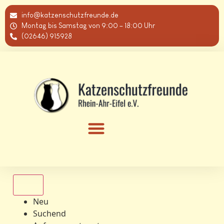
info@katzenschutzfreunde.de
Montag bis Samstag von 9:00 – 18:00 Uhr
(02646) 915928
Alle
Neu
Suchend