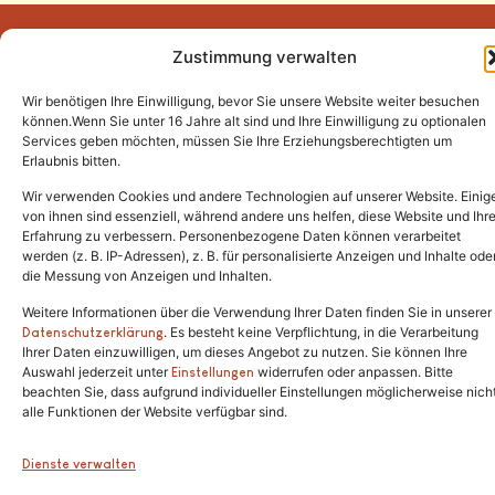
Zustimmung verwalten
Wir benötigen Ihre Einwilligung, bevor Sie unsere Website weiter besuchen
Tel.:
(02646) 915928
können.Wenn Sie unter 16 Jahre alt sind und Ihre Einwilligung zu optionalen
Services geben möchten, müssen Sie Ihre Erziehungsberechtigten um
info@katzenschutzfreunde.de
Erlaubnis bitten.
Im Brandenfeld 22
Wir verwenden Cookies und andere Technologien auf unserer Website. Einig
von ihnen sind essenziell, während andere uns helfen, diese Website und Ihr
Erfahrung zu verbessern. Personenbezogene Daten können verarbeitet
53426 Schalkenbach
werden (z. B. IP-Adressen), z. B. für personalisierte Anzeigen und Inhalte ode
die Messung von Anzeigen und Inhalten.
Weitere Informationen über die Verwendung Ihrer Daten finden Sie in unserer
. Es besteht keine Verpflichtung, in die Verarbeitung
Copyright © 2024. Alle Rechte vorbehalten.
Datenschutzerklärung
Ihrer Daten einzuwilligen, um dieses Angebot zu nutzen. Sie können Ihre
Auswahl jederzeit unter
widerrufen oder anpassen. Bitte
Einstellungen
beachten Sie, dass aufgrund individueller Einstellungen möglicherweise nich
alle Funktionen der Website verfügbar sind.
Dienste verwalten