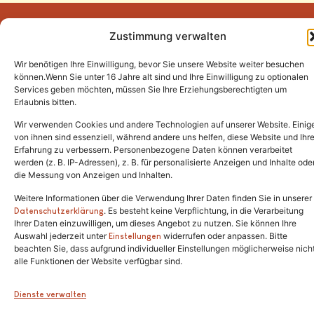
Zustimmung verwalten
Wir benötigen Ihre Einwilligung, bevor Sie unsere Website weiter besuchen
Tel.:
(02646) 915928
können.Wenn Sie unter 16 Jahre alt sind und Ihre Einwilligung zu optionalen
Services geben möchten, müssen Sie Ihre Erziehungsberechtigten um
info@katzenschutzfreunde.de
Erlaubnis bitten.
Im Brandenfeld 22
Wir verwenden Cookies und andere Technologien auf unserer Website. Einig
von ihnen sind essenziell, während andere uns helfen, diese Website und Ihr
Erfahrung zu verbessern. Personenbezogene Daten können verarbeitet
53426 Schalkenbach
werden (z. B. IP-Adressen), z. B. für personalisierte Anzeigen und Inhalte ode
die Messung von Anzeigen und Inhalten.
Weitere Informationen über die Verwendung Ihrer Daten finden Sie in unserer
. Es besteht keine Verpflichtung, in die Verarbeitung
Copyright © 2024. Alle Rechte vorbehalten.
Datenschutzerklärung
Ihrer Daten einzuwilligen, um dieses Angebot zu nutzen. Sie können Ihre
Auswahl jederzeit unter
widerrufen oder anpassen. Bitte
Einstellungen
beachten Sie, dass aufgrund individueller Einstellungen möglicherweise nich
alle Funktionen der Website verfügbar sind.
Dienste verwalten