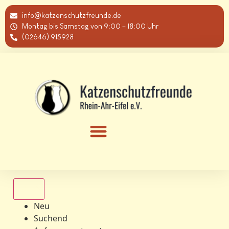
info@katzenschutzfreunde.de
Montag bis Samstag von 9:00 – 18:00 Uhr
(02646) 915928
Alle
Neu
Suchend